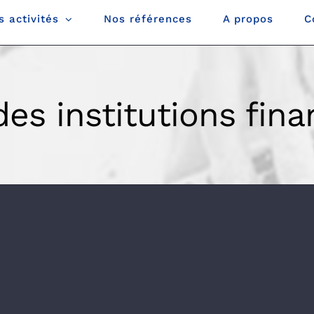
s activités
Nos références
A propos
C
des institutions fina